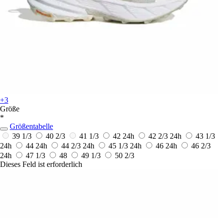
+3
Größe
*
Größentabelle
39 1/3
40 2/3
41 1/3
42
24h
42 2/3
24h
43 1/3
24h
44
24h
44 2/3
24h
45 1/3
24h
46
24h
46 2/3
24h
47 1/3
48
49 1/3
50 2/3
Dieses Feld ist erforderlich