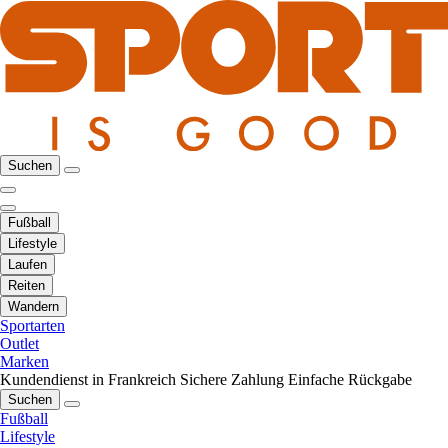
Suchen
Fußball
Lifestyle
Laufen
Reiten
Wandern
Sportarten
Outlet
Marken
Kundendienst in Frankreich
Sichere Zahlung
Einfache Rückgabe
Suchen
Fußball
Lifestyle