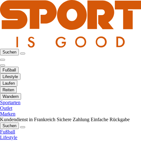
Suchen
Fußball
Lifestyle
Laufen
Reiten
Wandern
Sportarten
Outlet
Marken
Kundendienst in Frankreich
Sichere Zahlung
Einfache Rückgabe
Suchen
Fußball
Lifestyle