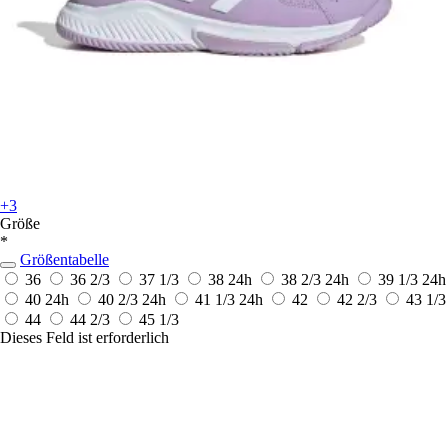
+3
Größe
*
Größentabelle
36
36 2/3
37 1/3
38
24h
38 2/3
24h
39 1/3
24h
40
24h
40 2/3
24h
41 1/3
24h
42
42 2/3
43 1/3
44
44 2/3
45 1/3
Dieses Feld ist erforderlich