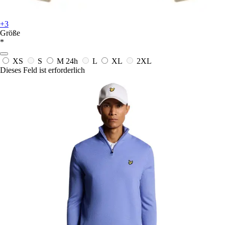
+3
Größe
*
XS
S
M
24h
L
XL
2XL
Dieses Feld ist erforderlich