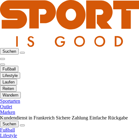
Suchen
Fußball
Lifestyle
Laufen
Reiten
Wandern
Sportarten
Outlet
Marken
Kundendienst in Frankreich
Sichere Zahlung
Einfache Rückgabe
Suchen
Fußball
Lifestyle