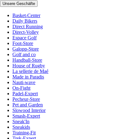
Unsere Geschäfte
Basket-Center
Daily Bikers
Direct Running
Direct-Volley
Espace Golf
Foot-Store
Galopp-Store
Golf and co
Handball-Store
House of Rugby
La sellerie de Maé
Made in Paradis
Nauti-wave
On-Fight
Padel-Expert
Pecheur-Store
Pet and Garden
Slowood Interior
Smash-Expert
Sneak'In
Sneakids
Training-Fit
Trek-Expert