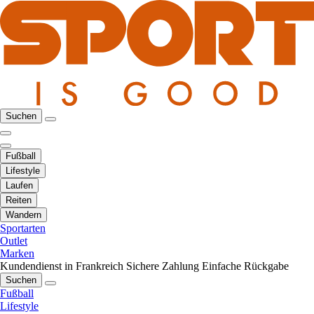
Suchen
Fußball
Lifestyle
Laufen
Reiten
Wandern
Sportarten
Outlet
Marken
Kundendienst in Frankreich
Sichere Zahlung
Einfache Rückgabe
Suchen
Fußball
Lifestyle