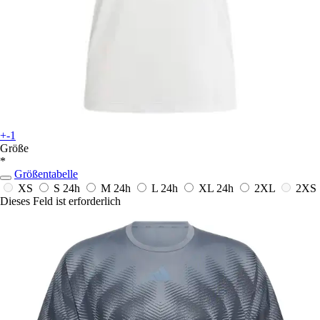
+-1
Größe
*
Größentabelle
XS
S
24h
M
24h
L
24h
XL
24h
2XL
2XS
Dieses Feld ist erforderlich