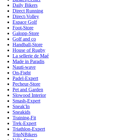
Daily Bikers
Direct Running
Direct-Volley
Espace Golf
Foot-Store
Galopp-Store
Golf and co
Handball-Store
House of Rugby
La sellerie de Maé
Made in Paradis
Nauti-wave
On-Fight
Padel-Expert
Pecheur-Store
Pet and Garden
Slowood Interior
Smash-Expert
Sneak'In
Sneakids
Training-Fit
Trek-Expert
Triathlon-Expert
TripNBikers