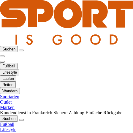
Suchen
Fußball
Lifestyle
Laufen
Reiten
Wandern
Sportarten
Outlet
Marken
Kundendienst in Frankreich
Sichere Zahlung
Einfache Rückgabe
Suchen
Fußball
Lifestyle