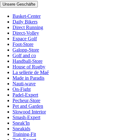
Unsere Geschäfte
Basket-Center
Daily Bikers
Direct Running
Direct-Volley
Espace Golf
Foot-Store
Galopp-Store
Golf and co
Handball-Store
House of Rugby
La sellerie de Maé
Made in Paradis
Nauti-wave
On-Fight
Padel-Expert
Pecheur-Store
Pet and Garden
Slowood Interior
Smash-Expert
Sneak'In
Sneakids
Training-Fit
Trek-Expert