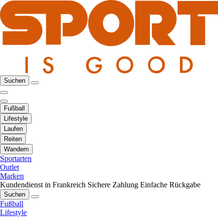
Suchen
Fußball
Lifestyle
Laufen
Reiten
Wandern
Sportarten
Outlet
Marken
Kundendienst in Frankreich
Sichere Zahlung
Einfache Rückgabe
Suchen
Fußball
Lifestyle