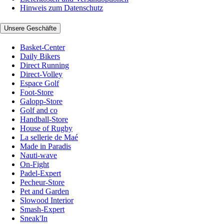
Hinweis zum Datenschutz
Unsere Geschäfte
Basket-Center
Daily Bikers
Direct Running
Direct-Volley
Espace Golf
Foot-Store
Galopp-Store
Golf and co
Handball-Store
House of Rugby
La sellerie de Maé
Made in Paradis
Nauti-wave
On-Fight
Padel-Expert
Pecheur-Store
Pet and Garden
Slowood Interior
Smash-Expert
Sneak'In