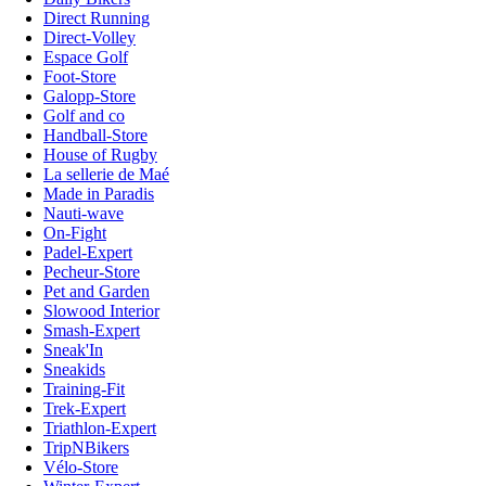
Direct Running
Direct-Volley
Espace Golf
Foot-Store
Galopp-Store
Golf and co
Handball-Store
House of Rugby
La sellerie de Maé
Made in Paradis
Nauti-wave
On-Fight
Padel-Expert
Pecheur-Store
Pet and Garden
Slowood Interior
Smash-Expert
Sneak'In
Sneakids
Training-Fit
Trek-Expert
Triathlon-Expert
TripNBikers
Vélo-Store