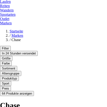
Laufen
Reiten
Wandern
Sportarten
Outlet
Marken
Startseite
/
Marken
/
Chase
Filter
In 24 Stunden versendet
Größe
Farbe
Sortiment
Altersgruppe
Produkttyp
Sport
Preis
64 Produkte anzeigen
Chase