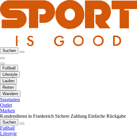
Suchen
Fußball
Lifestyle
Laufen
Reiten
Wandern
Sportarten
Outlet
Marken
Kundendienst in Frankreich
Sichere Zahlung
Einfache Rückgabe
Suchen
Fußball
Lifestyle