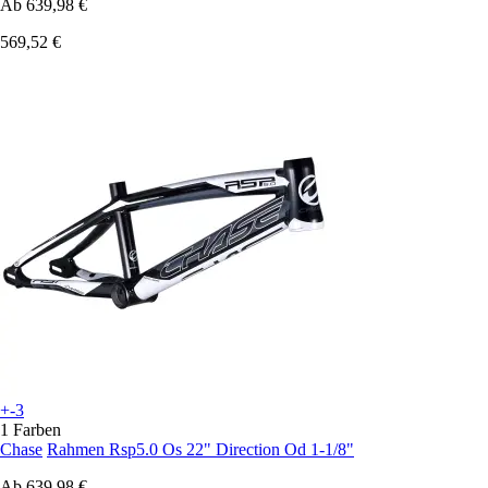
Ab
639,98 €
569,52 €
+-3
1 Farben
Chase
Rahmen Rsp5.0 Os 22" Direction Od 1-1/8"
Ab
639,98 €