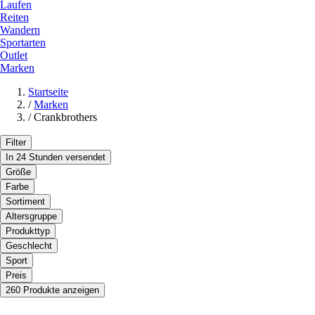
Laufen
Reiten
Wandern
Sportarten
Outlet
Marken
Startseite
/
Marken
/
Crankbrothers
Filter
In 24 Stunden versendet
Größe
Farbe
Sortiment
Altersgruppe
Produkttyp
Geschlecht
Sport
Preis
260 Produkte anzeigen