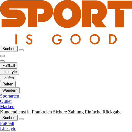
Suchen
Fußball
Lifestyle
Laufen
Reiten
Wandern
Sportarten
Outlet
Marken
Kundendienst in Frankreich
Sichere Zahlung
Einfache Rückgabe
Suchen
Fußball
Lifestyle