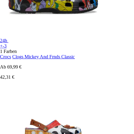
24h
+-3
1 Farben
Crocs
Clogs Mickey And Frnds Classic
Ab
69,99 €
42,31 €