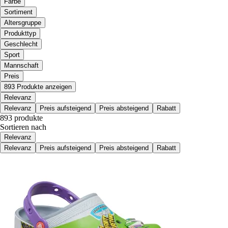
Farbe
Sortiment
Altersgruppe
Produkttyp
Geschlecht
Sport
Mannschaft
Preis
893 Produkte anzeigen
Relevanz
Relevanz
Preis aufsteigend
Preis absteigend
Rabatt
893 produkte
Sortieren nach
Relevanz
Relevanz
Preis aufsteigend
Preis absteigend
Rabatt