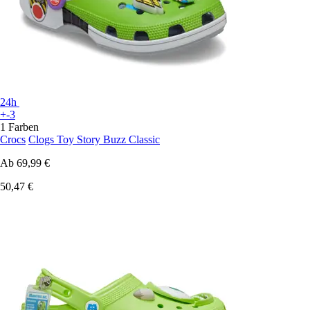
24h
+-3
1 Farben
Crocs
Clogs Toy Story Buzz Classic
Ab
69,99 €
50,47 €