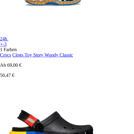
24h
+-3
1 Farben
Crocs
Clogs Toy Story Woody Classic
Ab
69,00 €
50,47 €