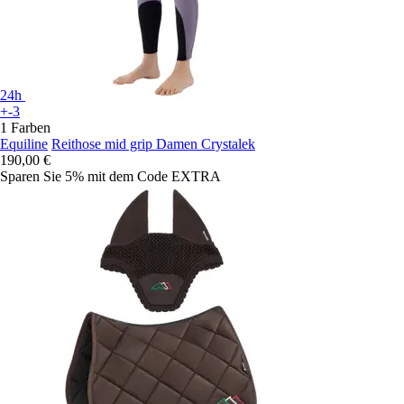
24h
+-3
1 Farben
Equiline
Reithose mid grip Damen Crystalek
190,00 €
Sparen Sie 5%
mit dem Code
EXTRA