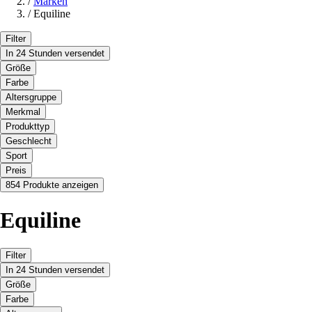
/
Marken
/
Equiline
Filter
In 24 Stunden versendet
Größe
Farbe
Altersgruppe
Merkmal
Produkttyp
Geschlecht
Sport
Preis
854 Produkte anzeigen
Equiline
Filter
In 24 Stunden versendet
Größe
Farbe