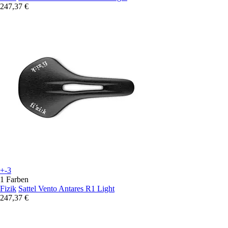
247,37 €
+-3
1 Farben
Fizik
Sattel Vento Antares R1 Light
247,37 €