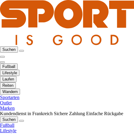
Suchen
Fußball
Lifestyle
Laufen
Reiten
Wandern
Sportarten
Outlet
Marken
Kundendienst in Frankreich
Sichere Zahlung
Einfache Rückgabe
Suchen
Fußball
Lifestyle