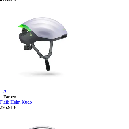
+-3
1 Farben
Fizik
Helm Kudo
295,91 €