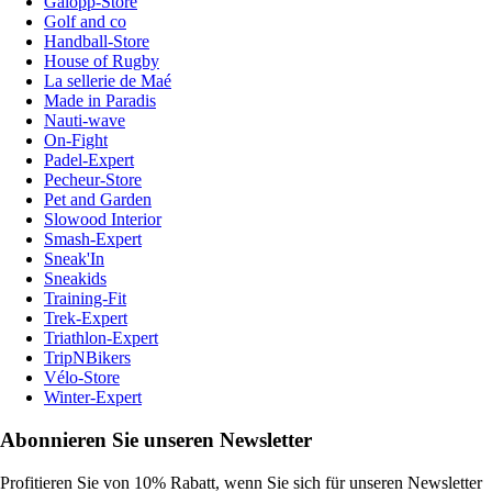
Galopp-Store
Golf and co
Handball-Store
House of Rugby
La sellerie de Maé
Made in Paradis
Nauti-wave
On-Fight
Padel-Expert
Pecheur-Store
Pet and Garden
Slowood Interior
Smash-Expert
Sneak'In
Sneakids
Training-Fit
Trek-Expert
Triathlon-Expert
TripNBikers
Vélo-Store
Winter-Expert
Abonnieren Sie unseren Newsletter
Profitieren Sie von 10% Rabatt, wenn Sie sich für unseren Newsletter