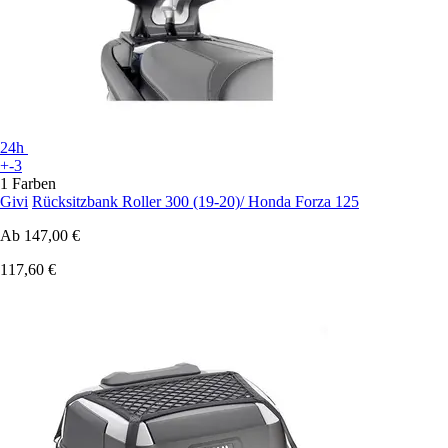
24h
+-3
1 Farben
Givi
Rücksitzbank Roller 300 (19-20)/ Honda Forza 125
Ab
147,00 €
117,60 €