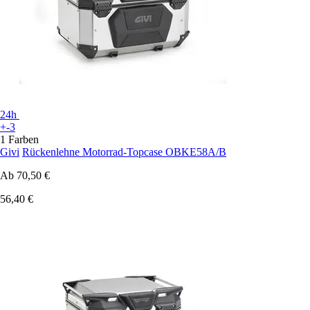
24h
+-3
1 Farben
Givi
Rückenlehne Motorrad-Topcase OBKE58A/B
Ab
70,50 €
56,40 €