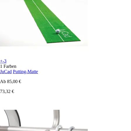
+-3
1 Farben
JuCad
Putting-Matte
Ab
85,00 €
73,32 €