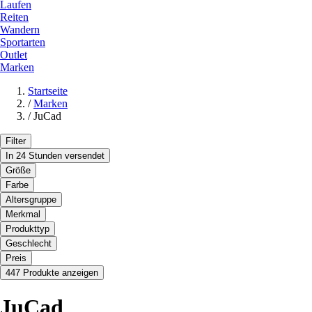
Laufen
Reiten
Wandern
Sportarten
Outlet
Marken
Startseite
/
Marken
/
JuCad
Filter
In 24 Stunden versendet
Größe
Farbe
Altersgruppe
Merkmal
Produkttyp
Geschlecht
Preis
447 Produkte anzeigen
JuCad