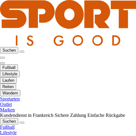
Suchen
Fußball
Lifestyle
Laufen
Reiten
Wandern
Sportarten
Outlet
Marken
Kundendienst in Frankreich
Sichere Zahlung
Einfache Rückgabe
Suchen
Fußball
Lifestyle