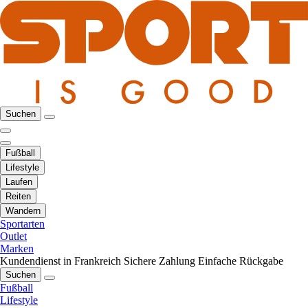
Suchen
Fußball
Lifestyle
Laufen
Reiten
Wandern
Sportarten
Outlet
Marken
Kundendienst in Frankreich
Sichere Zahlung
Einfache Rückgabe
Suchen
Fußball
Lifestyle