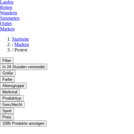
Laufen
Reiten
Wandern
Sportarten
Outlet
Marken
Startseite
/
Marken
/
Protest
Filter
In 24 Stunden versendet
Größe
Farbe
Altersgruppe
Merkmal
Produkttyp
Geschlecht
Sport
Preis
3395 Produkte anzeigen