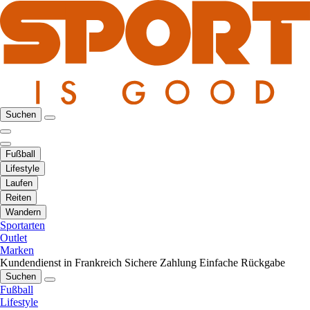
Suchen
Fußball
Lifestyle
Laufen
Reiten
Wandern
Sportarten
Outlet
Marken
Kundendienst in Frankreich
Sichere Zahlung
Einfache Rückgabe
Suchen
Fußball
Lifestyle