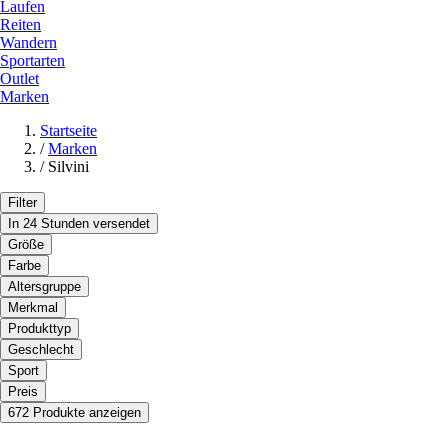
Laufen
Reiten
Wandern
Sportarten
Outlet
Marken
Startseite
/
Marken
/
Silvini
Filter
In 24 Stunden versendet
Größe
Farbe
Altersgruppe
Merkmal
Produkttyp
Geschlecht
Sport
Preis
672 Produkte anzeigen