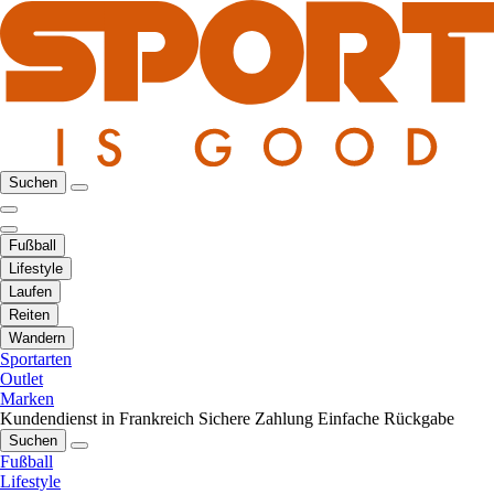
Suchen
Fußball
Lifestyle
Laufen
Reiten
Wandern
Sportarten
Outlet
Marken
Kundendienst in Frankreich
Sichere Zahlung
Einfache Rückgabe
Suchen
Fußball
Lifestyle