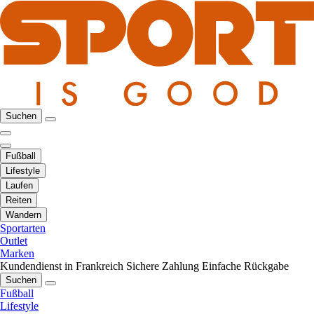
Suchen
Fußball
Lifestyle
Laufen
Reiten
Wandern
Sportarten
Outlet
Marken
Kundendienst in Frankreich
Sichere Zahlung
Einfache Rückgabe
Suchen
Fußball
Lifestyle