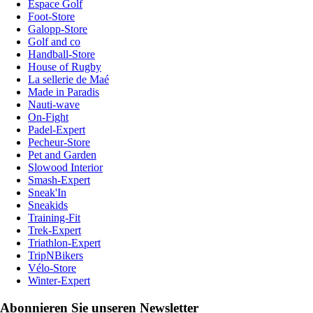
Espace Golf
Foot-Store
Galopp-Store
Golf and co
Handball-Store
House of Rugby
La sellerie de Maé
Made in Paradis
Nauti-wave
On-Fight
Padel-Expert
Pecheur-Store
Pet and Garden
Slowood Interior
Smash-Expert
Sneak'In
Sneakids
Training-Fit
Trek-Expert
Triathlon-Expert
TripNBikers
Vélo-Store
Winter-Expert
Abonnieren Sie unseren Newsletter