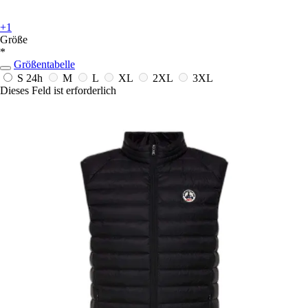
+1
Größe
*
Größentabelle
S
24h
M
L
XL
2XL
3XL
Dieses Feld ist erforderlich