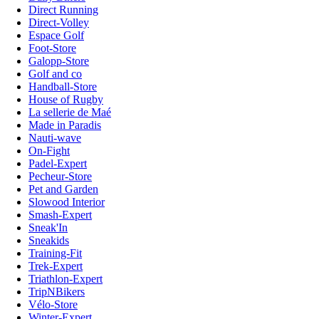
Direct Running
Direct-Volley
Espace Golf
Foot-Store
Galopp-Store
Golf and co
Handball-Store
House of Rugby
La sellerie de Maé
Made in Paradis
Nauti-wave
On-Fight
Padel-Expert
Pecheur-Store
Pet and Garden
Slowood Interior
Smash-Expert
Sneak'In
Sneakids
Training-Fit
Trek-Expert
Triathlon-Expert
TripNBikers
Vélo-Store
Winter-Expert