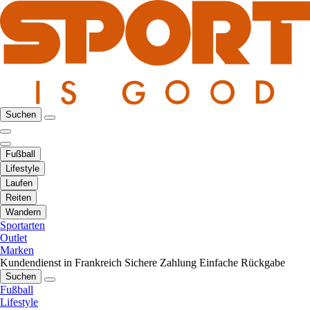
Suchen
Fußball
Lifestyle
Laufen
Reiten
Wandern
Sportarten
Outlet
Marken
Kundendienst in Frankreich
Sichere Zahlung
Einfache Rückgabe
Suchen
Fußball
Lifestyle