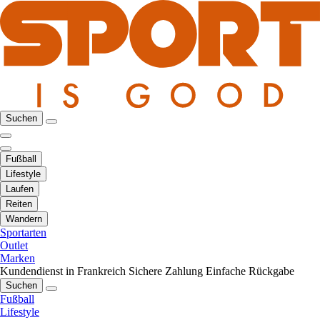
Suchen
Fußball
Lifestyle
Laufen
Reiten
Wandern
Sportarten
Outlet
Marken
Kundendienst in Frankreich
Sichere Zahlung
Einfache Rückgabe
Suchen
Fußball
Lifestyle