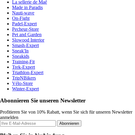
La sellerie de Maé
Made in Paradis
Nauti-wave
On-Fight
Padel-Expert
Pecheur-Store
Pet and Garden
Slowood Interior
Smash-Expert
Sneak'In
Sneakids
Training-Fit
Trek-Expert
Triathlon-Expert
TripNBikers
Vélo-Store
Winter-Expert
Abonnieren Sie unseren Newsletter
Profitieren Sie von 10% Rabatt, wenn Sie sich für unseren Newsletter
anmelden
Abonnieren