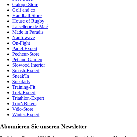
Galopp-Store
Golf and co
Handball-Store
House of Rugby
La sellerie de Maé
Made in Paradis
Nauti-wave
On-Fight
Padel-Expert
Pecheur-Store
Pet and Garden
Slowood Interior
Smash-Expert
Sneak'In
Sneakids
Training-Fit
Trek-Expert
Triathlon-Expert
TripNBikers
Vélo-Store
Winter-Expert
Abonnieren Sie unseren Newsletter