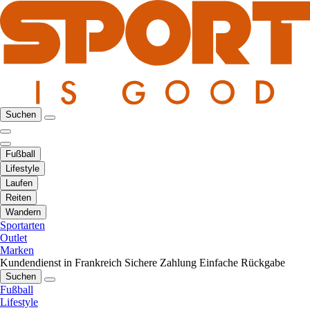
Suchen
Fußball
Lifestyle
Laufen
Reiten
Wandern
Sportarten
Outlet
Marken
Kundendienst in Frankreich
Sichere Zahlung
Einfache Rückgabe
Suchen
Fußball
Lifestyle