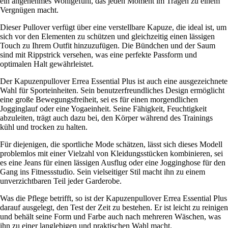
ein angenehmes Wohlgefühl, das jeden Moment im Tragen zu einem
Vergnügen macht.
Dieser Pullover verfügt über eine verstellbare Kapuze, die ideal ist, um
sich vor den Elementen zu schützen und gleichzeitig einen lässigen
Touch zu Ihrem Outfit hinzuzufügen. Die Bündchen und der Saum
sind mit Rippstrick versehen, was eine perfekte Passform und
optimalen Halt gewährleistet.
Der Kapuzenpullover Errea Essential Plus ist auch eine ausgezeichnete
Wahl für Sporteinheiten. Sein benutzerfreundliches Design ermöglicht
eine große Bewegungsfreiheit, sei es für einen morgendlichen
Jogginglauf oder eine Yogaeinheit. Seine Fähigkeit, Feuchtigkeit
abzuleiten, trägt auch dazu bei, den Körper während des Trainings
kühl und trocken zu halten.
Für diejenigen, die sportliche Mode schätzen, lässt sich dieses Modell
problemlos mit einer Vielzahl von Kleidungsstücken kombinieren, sei
es eine Jeans für einen lässigen Ausflug oder eine Jogginghose für den
Gang ins Fitnessstudio. Sein vielseitiger Stil macht ihn zu einem
unverzichtbaren Teil jeder Garderobe.
Was die Pflege betrifft, so ist der Kapuzenpullover Errea Essential Plus
darauf ausgelegt, den Test der Zeit zu bestehen. Er ist leicht zu reinigen
und behält seine Form und Farbe auch nach mehreren Wäschen, was
ihn zu einer langlebigen und praktischen Wahl macht.