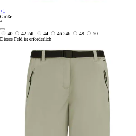
+1
Größe
*
40
42
24h
44
46
24h
48
50
Dieses Feld ist erforderlich