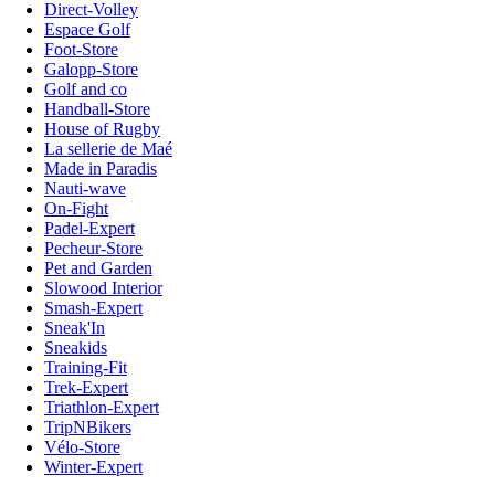
Direct-Volley
Espace Golf
Foot-Store
Galopp-Store
Golf and co
Handball-Store
House of Rugby
La sellerie de Maé
Made in Paradis
Nauti-wave
On-Fight
Padel-Expert
Pecheur-Store
Pet and Garden
Slowood Interior
Smash-Expert
Sneak'In
Sneakids
Training-Fit
Trek-Expert
Triathlon-Expert
TripNBikers
Vélo-Store
Winter-Expert