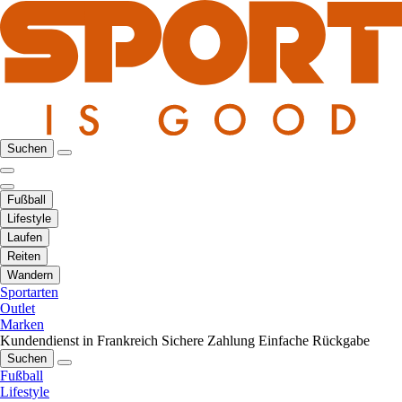
Suchen
Fußball
Lifestyle
Laufen
Reiten
Wandern
Sportarten
Outlet
Marken
Kundendienst in Frankreich
Sichere Zahlung
Einfache Rückgabe
Suchen
Fußball
Lifestyle