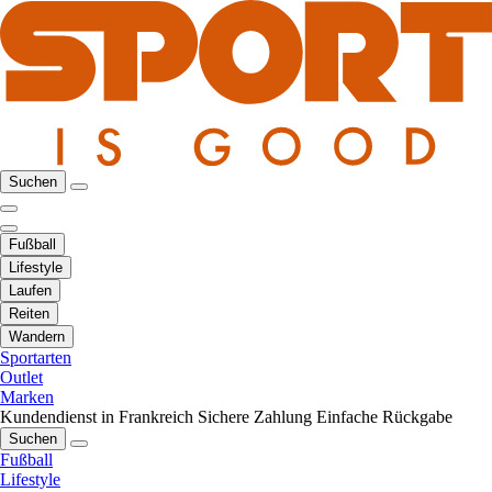
Suchen
Fußball
Lifestyle
Laufen
Reiten
Wandern
Sportarten
Outlet
Marken
Kundendienst in Frankreich
Sichere Zahlung
Einfache Rückgabe
Suchen
Fußball
Lifestyle