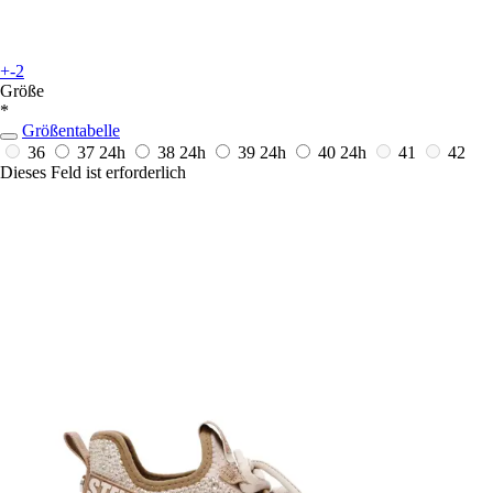
+-2
Größe
*
Größentabelle
36
37
24h
38
24h
39
24h
40
24h
41
42
Dieses Feld ist erforderlich