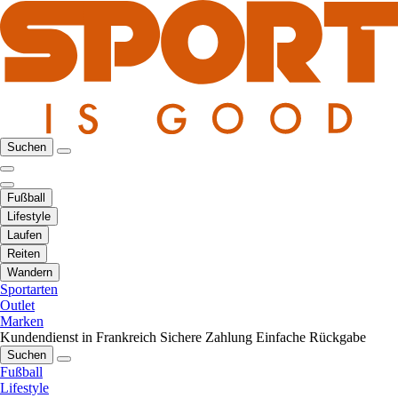
Suchen
Fußball
Lifestyle
Laufen
Reiten
Wandern
Sportarten
Outlet
Marken
Kundendienst in Frankreich
Sichere Zahlung
Einfache Rückgabe
Suchen
Fußball
Lifestyle