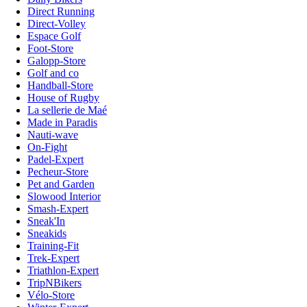
Direct Running
Direct-Volley
Espace Golf
Foot-Store
Galopp-Store
Golf and co
Handball-Store
House of Rugby
La sellerie de Maé
Made in Paradis
Nauti-wave
On-Fight
Padel-Expert
Pecheur-Store
Pet and Garden
Slowood Interior
Smash-Expert
Sneak'In
Sneakids
Training-Fit
Trek-Expert
Triathlon-Expert
TripNBikers
Vélo-Store