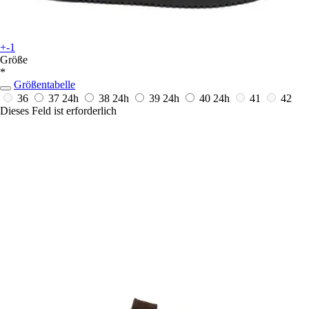
+-1
Größe
*
Größentabelle
36
37
24h
38
24h
39
24h
40
24h
41
42
Dieses Feld ist erforderlich