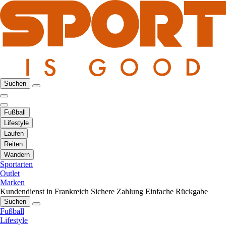
Suchen
Fußball
Lifestyle
Laufen
Reiten
Wandern
Sportarten
Outlet
Marken
Kundendienst in Frankreich
Sichere Zahlung
Einfache Rückgabe
Suchen
Fußball
Lifestyle