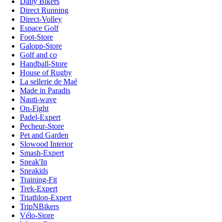
Daily Bikers
Direct Running
Direct-Volley
Espace Golf
Foot-Store
Galopp-Store
Golf and co
Handball-Store
House of Rugby
La sellerie de Maé
Made in Paradis
Nauti-wave
On-Fight
Padel-Expert
Pecheur-Store
Pet and Garden
Slowood Interior
Smash-Expert
Sneak'In
Sneakids
Training-Fit
Trek-Expert
Triathlon-Expert
TripNBikers
Vélo-Store