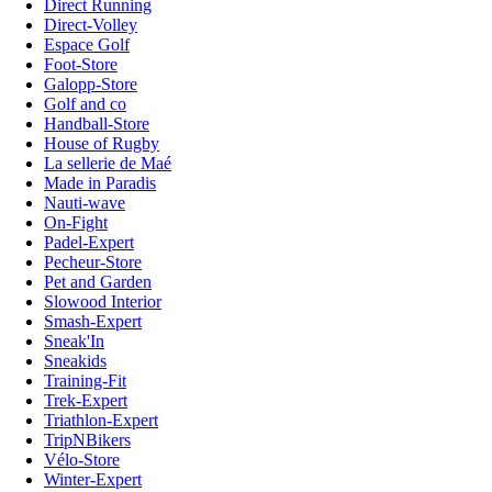
Direct Running
Direct-Volley
Espace Golf
Foot-Store
Galopp-Store
Golf and co
Handball-Store
House of Rugby
La sellerie de Maé
Made in Paradis
Nauti-wave
On-Fight
Padel-Expert
Pecheur-Store
Pet and Garden
Slowood Interior
Smash-Expert
Sneak'In
Sneakids
Training-Fit
Trek-Expert
Triathlon-Expert
TripNBikers
Vélo-Store
Winter-Expert