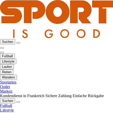
Suchen
Fußball
Lifestyle
Laufen
Reiten
Wandern
Sportarten
Outlet
Marken
Kundendienst in Frankreich
Sichere Zahlung
Einfache Rückgabe
Suchen
Fußball
Lifestyle