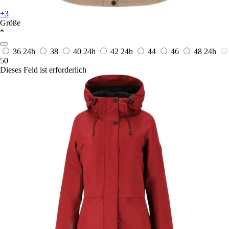
+3
Größe
*
36
24h
38
40
24h
42
24h
44
46
48
24h
50
Dieses Feld ist erforderlich