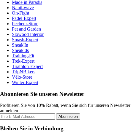
Made in Paradis
Nauti-wave
On-Fight
Padel-Expert
Pecheur-Store
Pet and Garden
Slowood Interior
Smash-Expert
Sneak'In
Sneakids
Training-Fit
Trek-Expert
Triathlon-Expert
TripNBikers
Vélo-Store
Winter-Expert
Abonnieren Sie unseren Newsletter
Profitieren Sie von 10% Rabatt, wenn Sie sich für unseren Newsletter
anmelden
Abonnieren
Bleiben Sie in Verbindung