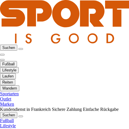
Suchen
Fußball
Lifestyle
Laufen
Reiten
Wandern
Sportarten
Outlet
Marken
Kundendienst in Frankreich
Sichere Zahlung
Einfache Rückgabe
Suchen
Fußball
Lifestyle