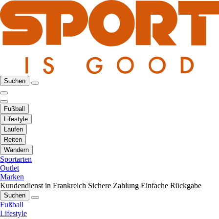
Suchen
Fußball
Lifestyle
Laufen
Reiten
Wandern
Sportarten
Outlet
Marken
Kundendienst in Frankreich
Sichere Zahlung
Einfache Rückgabe
Suchen
Fußball
Lifestyle