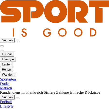
Suchen
Fußball
Lifestyle
Laufen
Reiten
Wandern
Sportarten
Outlet
Marken
Kundendienst in Frankreich
Sichere Zahlung
Einfache Rückgabe
Suchen
Fußball
Lifestyle