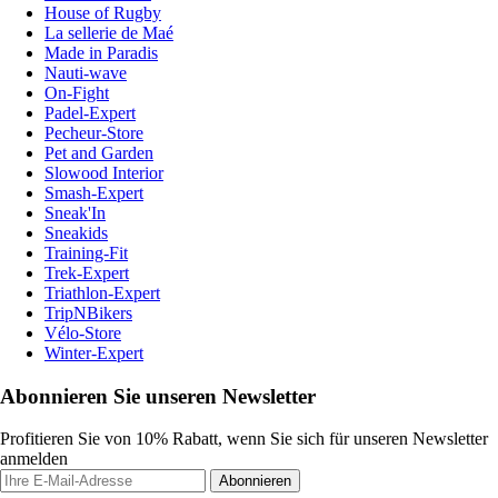
House of Rugby
La sellerie de Maé
Made in Paradis
Nauti-wave
On-Fight
Padel-Expert
Pecheur-Store
Pet and Garden
Slowood Interior
Smash-Expert
Sneak'In
Sneakids
Training-Fit
Trek-Expert
Triathlon-Expert
TripNBikers
Vélo-Store
Winter-Expert
Abonnieren Sie unseren Newsletter
Profitieren Sie von 10% Rabatt, wenn Sie sich für unseren Newsletter
anmelden
Abonnieren