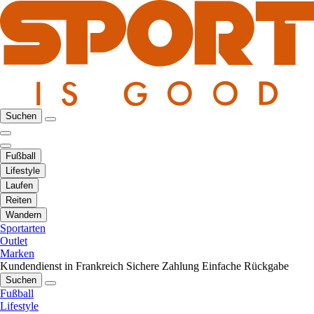
Suchen
Fußball
Lifestyle
Laufen
Reiten
Wandern
Sportarten
Outlet
Marken
Kundendienst in Frankreich
Sichere Zahlung
Einfache Rückgabe
Suchen
Fußball
Lifestyle