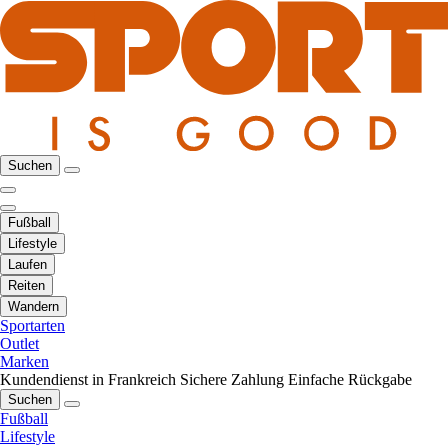
Suchen
Fußball
Lifestyle
Laufen
Reiten
Wandern
Sportarten
Outlet
Marken
Kundendienst in Frankreich
Sichere Zahlung
Einfache Rückgabe
Suchen
Fußball
Lifestyle