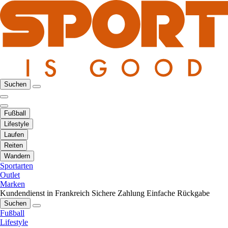
Suchen
Fußball
Lifestyle
Laufen
Reiten
Wandern
Sportarten
Outlet
Marken
Kundendienst in Frankreich
Sichere Zahlung
Einfache Rückgabe
Suchen
Fußball
Lifestyle