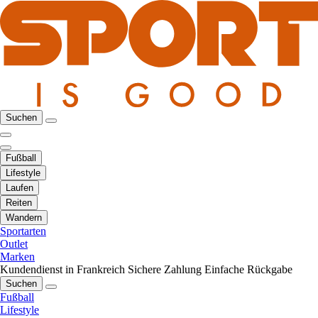
Suchen
Fußball
Lifestyle
Laufen
Reiten
Wandern
Sportarten
Outlet
Marken
Kundendienst in Frankreich
Sichere Zahlung
Einfache Rückgabe
Suchen
Fußball
Lifestyle